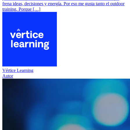
frena ideas, decisiones y energía. Por eso me gusta tanto el outdoor
training. Porque […]
Vértice Learning
Autor