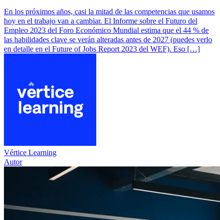
En los próximos años, casi la mitad de las competencias que usamos
hoy en el trabajo van a cambiar. El Informe sobre el Futuro del
Empleo 2023 del Foro Económico Mundial estima que el 44 % de
las habilidades clave se verán alteradas antes de 2027 (puedes verlo
en detalle en el Future of Jobs Report 2023 del WEF). Eso […]
Vértice Learning
Autor