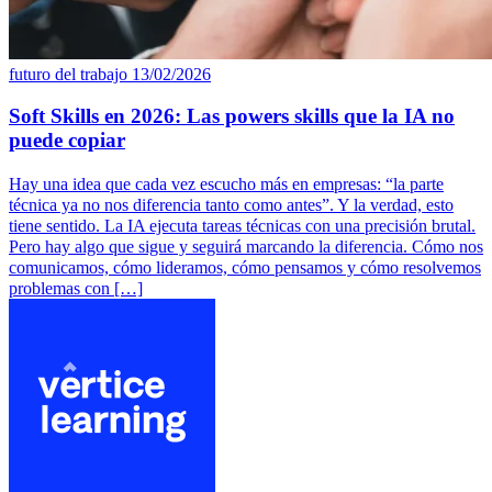
futuro del trabajo
13/02/2026
Soft Skills en 2026: Las powers skills que la IA no
puede copiar
Hay una idea que cada vez escucho más en empresas: “la parte
técnica ya no nos diferencia tanto como antes”. Y la verdad, esto
tiene sentido. La IA ejecuta tareas técnicas con una precisión brutal.
Pero hay algo que sigue y seguirá marcando la diferencia. Cómo nos
comunicamos, cómo lideramos, cómo pensamos y cómo resolvemos
problemas con […]