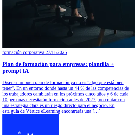
formación corporativa
27/11/2025
Plan de formación para empresas: plantilla +
prompt IA
Diseñar un buen plan de formación ya no es “algo que está bien
tener”. En un entorno donde hasta un 44 % de las competencias de
los trabajadores cambiarán en los próximos cinco años y 6 de cada
10 personas necesitarán formación antes de 2027 , no contar con
una estrategia clara es un riesgo directo para el negocio. En
esta guía de Vértice eLearning encontrarás una […]