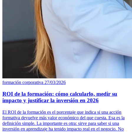
formación corporativa
27/03/2026
ROI de la formación: cómo calcularlo, medir su
impacto y justificar la inversión en 2026
El ROI de la formación es el porcentaje que indica si una acción
formativa devuelve más valor económico del que cuesta. Esa es la
definición simple. La importante es otra: sirve para saber si una
inversión en aprendizaje ha tenido impacto real en el negocio. No