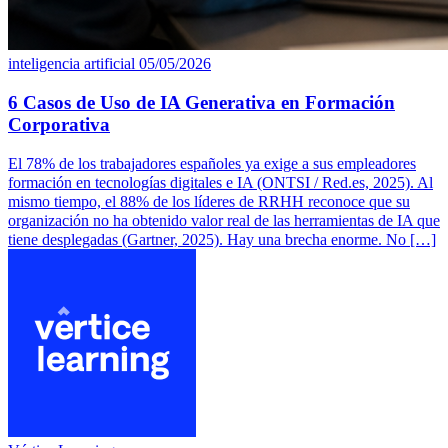
inteligencia artificial
05/05/2026
6 Casos de Uso de IA Generativa en Formación
Corporativa
El 78% de los trabajadores españoles ya exige a sus empleadores
formación en tecnologías digitales e IA (ONTSI / Red.es, 2025). Al
mismo tiempo, el 88% de los líderes de RRHH reconoce que su
organización no ha obtenido valor real de las herramientas de IA que
tiene desplegadas (Gartner, 2025). Hay una brecha enorme. No […]