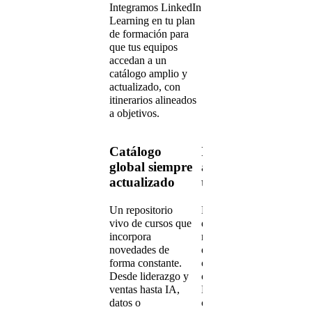
Integramos LinkedIn
Learning en tu plan
de formación para
que tus equipos
accedan a un
catálogo amplio y
actualizado, con
itinerarios alineados
a objetivos.
Catálogo
Itinerarios
Fo
global siempre
adaptados a
fle
actualizado
tus perfiles
acc
Un repositorio
Diseñamos rutas
Víde
vivo de cursos que
de aprendizaje por
cual
incorpora
rol, área o nivel de
disp
novedades de
experiencia,
ritm
forma constante.
combinando
comp
Desde liderazgo y
cursos de
form
ventas hasta IA,
LinkedIn Learning
día 
datos o
con acciones
la p