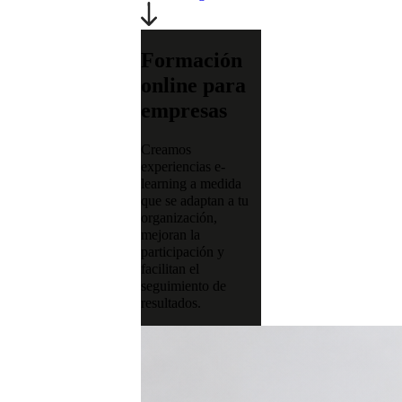
Formación
online para
empresas
Creamos
experiencias e-
learning a medida
que se adaptan a tu
organización,
mejoran la
participación y
facilitan el
seguimiento de
resultados.