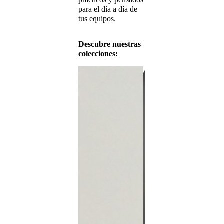
para el día a día de
tus equipos.
Descubre nuestras
colecciones:
Inte
Arti
Curso
enten
la in
artifi
día. 
intro
mode
hasta
análi
autom
atenc