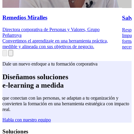
Remedios Miralles
Salv
Directora corporativa de Personas y Valores, Grupo
Respo
Peñarroya
Impuls
Convertimos el aprendizaje en una herramienta práctica,
formac
medible y alineada con sus objetivos de negocio.
necesi
Dale un nuevo enfoque a tu formación corporativa
Diseñamos soluciones
e-learning a medida
que conectan con las personas, se adaptan a tu organización y
convierten la formación en una herramienta estratégica con impacto
real.
Habla con nuestro equipo
Soluciones