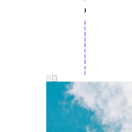
E-Learning
Linkedin Learning
Cursos Online
Powerminds
Learning Keys
Portal Para La
Ciudadanía
GESINNOVA
Explorar
soluciones e-
learning