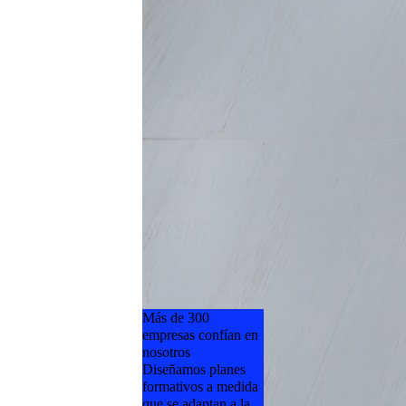
Más de 300
empresas confían en
nosotros
Diseñamos planes
formativos a medida
que se adaptan a la