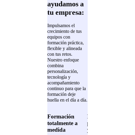
ayudamos a
tu empresa:
Impulsamos el
crecimiento de tus
equipos con
formación práctica,
flexible y alineada
con tus retos.
Nuestro enfoque
combina
personalización,
tecnología y
acompañamiento
continuo para que la
formación deje
huella en el día a día.
Formación
Más
Ac
totalmente a
participación
exp
medida
y mejores
tod