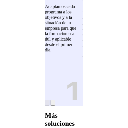
resultados
pro
Adaptamos cada
programa a los
Diseñamos
Ten
objetivos y a la
experiencias de
que 
situación de tu
aprendizaje
resu
empresa para que
dinámicas que
se a
la formación sea
conectan con tus
cual
útil y aplicable
equipos y
para
desde el primer
aumentan la
que
día.
motivación y el
sin 
compromiso.
1
2
Más
soluciones