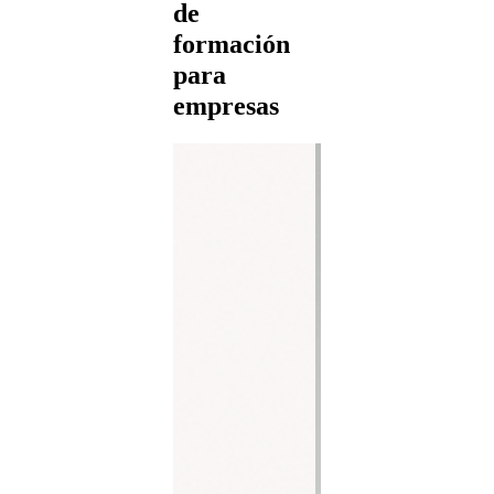
de
formación
para
empresas
For
pres
Forma
com
train
Expl
form
prese