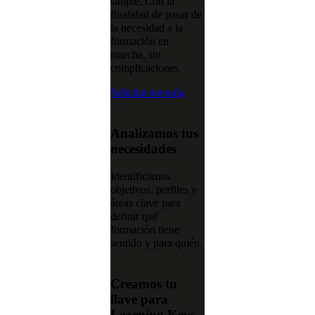
simple. Con la
finalidad de pasar de
la necesidad a la
formación en
marcha, sin
complicaciones.
Solicitar asesoría
Analizamos tus
necesidades
Identificamos
objetivos, perfiles y
áreas clave para
definir qué
formación tiene
sentido y para quién.
Creamos tu
llave para
Learning Keys