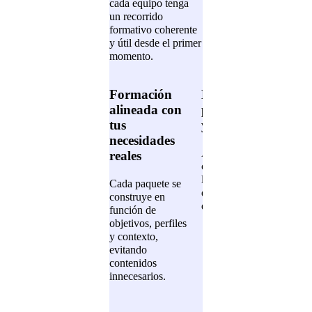
cada equipo tenga
un recorrido
formativo coherente
y útil desde el primer
momento.
Formación
Mayor
Im
alineada con
participación
prá
tus
y finalización
día
necesidades
Al tener recorridos
La 
reales
claros y acotados,
con
los equipos saben
func
Cada paquete se
qué hacer y por
faci
construye en
qué hacerlo.
apli
función de
inme
objetivos, perfiles
apre
y contexto,
evitando
contenidos
innecesarios.