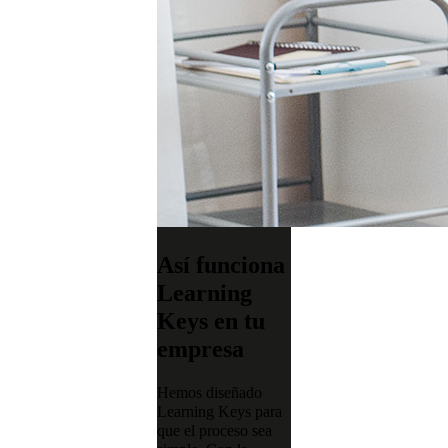
Así funciona
Learning
Keys en tu
empresa
Hemos diseñado
Learning Keys para
que el proceso sea