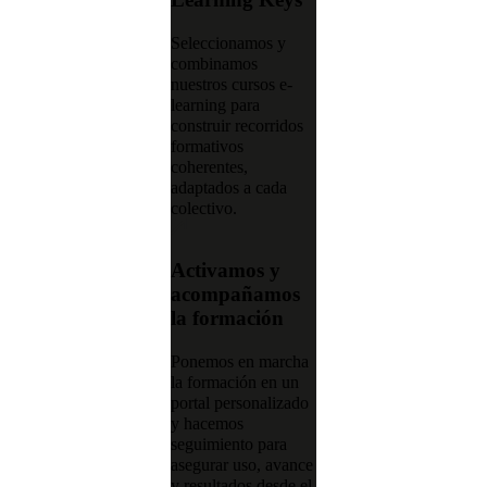
Seleccionamos y
combinamos
nuestros cursos e-
learning para
construir recorridos
formativos
coherentes,
adaptados a cada
colectivo.
Activamos y
acompañamos
la formación
Ponemos en marcha
la formación en un
portal personalizado
y hacemos
seguimiento para
asegurar uso, avance
y resultados desde el